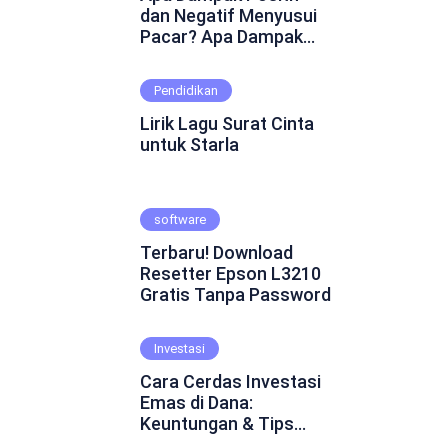
dan Negatif Menyusui
Pacar? Apa Dampak
Positif dan Negatif
Menyusui Pacar?
Pendidikan
Mungkin ini adalah
pertanyaan yang
Lirik Lagu Surat Cinta
muncul dalam
untuk Starla
benakmu. Menyusui
pacar merupakan
fenomena yang cukup
software
kontroversial dalam
hubungan asmara.
Terbaru! Download
Beberapa orang
Resetter Epson L3210
percaya bahwa
Gratis Tanpa Password
menyusui pacar dapat
mempererat ikatan
emosional dan
Investasi
menghadirkan
Cara Cerdas Investasi
keintiman yang lebih
Emas di Dana:
dalam. Namun, ada juga
Keuntungan & Tips
yang skeptis dan
Praktis