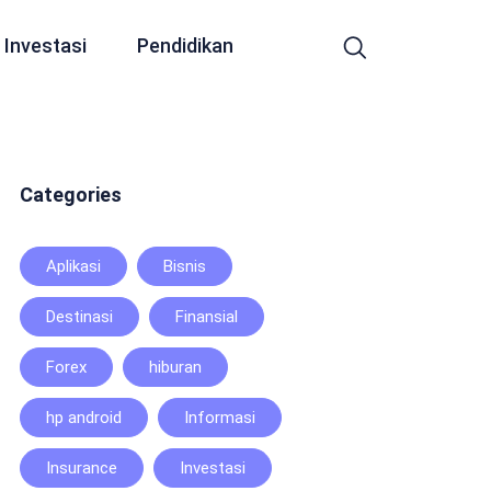
Investasi
Pendidikan
Categories
Aplikasi
Bisnis
Destinasi
Finansial
Forex
hiburan
hp android
Informasi
Insurance
Investasi