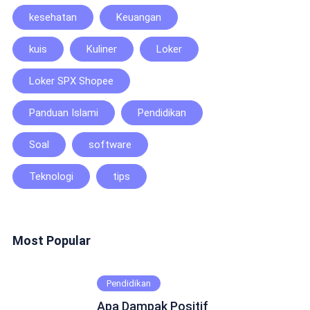
kesehatan
Keuangan
kuis
Kuliner
Loker
Loker SPX Shopee
Panduan Islami
Pendidikan
Soal
software
Teknologi
tips
Most Popular
Pendidikan
Apa Dampak Positif