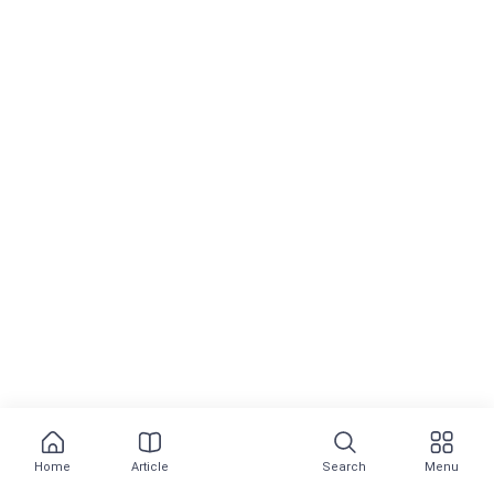
Home
Article
Search
Menu
Most Popular