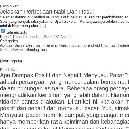
Pendidikan
Jelaskan Perbedaan Nabi Dan Rasul
Selamat datang di Katalistiwa, blog untuk berdiskusi seputar pembahasan so
Soal yang banyak ditanyakan di Ujian Sekolah, Pertanyaannya adalah : Jel
adalah Nabi merupakan […]
administrator
Page
1
Page
2
Page
3
…
Page
464
Next »
Categories
Aplikasi
Bisnis
Destinasi
Finansial
Forex
hiburan
hp android
Informasi
Insura
Soal
software
Teknologi
tips
Most Popular
Pendidikan
Apa Dampak Positif dan Negatif Menyusui Pacar? 
adalah pertanyaan yang muncul dalam benakmu. 
dalam hubungan asmara. Beberapa orang percaya
menghadirkan keintiman yang lebih dalam. Namun,
tidaklah pantas dilakukan. Di artikel ini, kita 
positif dan negatif dari menyusui pacar. Yuk, sima
Menyusui pacar memiliki dampak yang sangat menar
hanya memberikan rasa keintiman dan kebahagiaan