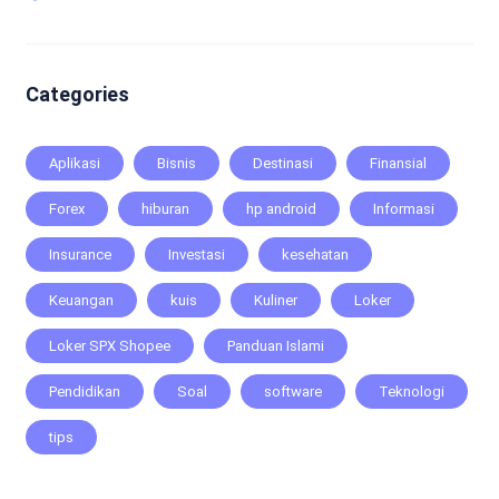
Categories
Aplikasi
Bisnis
Destinasi
Finansial
Forex
hiburan
hp android
Informasi
Insurance
Investasi
kesehatan
Keuangan
kuis
Kuliner
Loker
Loker SPX Shopee
Panduan Islami
Pendidikan
Soal
software
Teknologi
tips