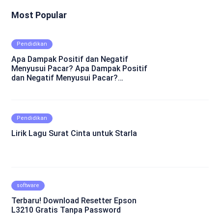
Most Popular
Pendidikan
Apa Dampak Positif dan Negatif
Menyusui Pacar? Apa Dampak Positif
dan Negatif Menyusui Pacar?
Mungkin ini adalah pertanyaan yang
muncul dalam benakmu. Menyusui
pacar merupakan fenomena yang
cukup kontroversial dalam hubungan
Pendidikan
asmara. Beberapa orang percaya
Lirik Lagu Surat Cinta untuk Starla
bahwa menyusui pacar dapat
mempererat ikatan emosional dan
menghadirkan keintiman yang lebih
dalam. Namun, ada juga yang skeptis
dan berpendapat bahwa hal tersebut
tidaklah pantas dilakukan. Di artikel
software
ini, kita akan mencoba untuk menggali
lebih dalam mengenai dampak-
Terbaru! Download Resetter Epson
dampak positif dan negatif dari
L3210 Gratis Tanpa Password
menyusui pacar. Yuk, simak artikel ini