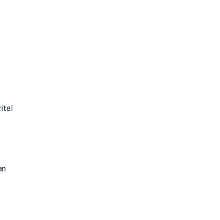
itel
an