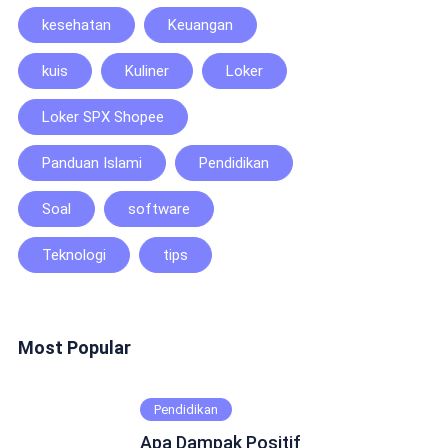
kesehatan
Keuangan
kuis
Kuliner
Loker
Loker SPX Shopee
Panduan Islami
Pendidikan
Soal
software
Teknologi
tips
Most Popular
Pendidikan
Apa Dampak Positif