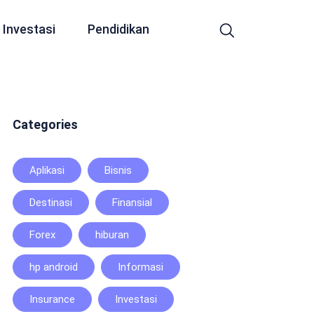
Investasi
Pendidikan
Categories
Aplikasi
Bisnis
Destinasi
Finansial
Forex
hiburan
hp android
Informasi
Insurance
Investasi