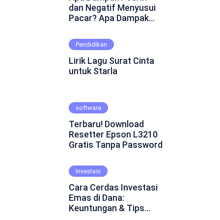
dan Negatif Menyusui
Pacar? Apa Dampak
Positif dan Negatif
Menyusui Pacar?
Pendidikan
Mungkin ini adalah
pertanyaan yang
Lirik Lagu Surat Cinta
muncul dalam
untuk Starla
benakmu. Menyusui
pacar merupakan
fenomena yang cukup
software
kontroversial dalam
hubungan asmara.
Terbaru! Download
Beberapa orang
Resetter Epson L3210
percaya bahwa
Gratis Tanpa Password
menyusui pacar dapat
mempererat ikatan
emosional dan
Investasi
menghadirkan
Cara Cerdas Investasi
keintiman yang lebih
Emas di Dana:
dalam. Namun, ada juga
Keuntungan & Tips
yang skeptis dan
Praktis