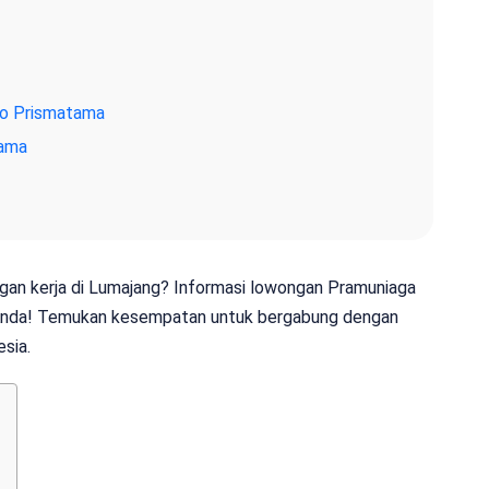
co Prismatama
tama
wongan kerja di Lumajang? Informasi lowongan Pramuniaga
k Anda! Temukan kesempatan untuk bergabung dengan
esia.