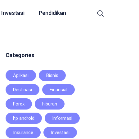
Investasi
Pendidikan
Categories
Aplikasi
Bisnis
Destinasi
Finansial
Forex
hiburan
hp android
Informasi
Insurance
Investasi