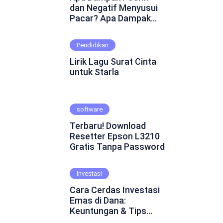
dan Negatif Menyusui
Pacar? Apa Dampak
Positif dan Negatif
Menyusui Pacar?
Pendidikan
Mungkin ini adalah
pertanyaan yang
Lirik Lagu Surat Cinta
muncul dalam
untuk Starla
benakmu. Menyusui
pacar merupakan
fenomena yang cukup
software
kontroversial dalam
hubungan asmara.
Terbaru! Download
Beberapa orang
Resetter Epson L3210
percaya bahwa
Gratis Tanpa Password
menyusui pacar dapat
mempererat ikatan
emosional dan
Investasi
menghadirkan
Cara Cerdas Investasi
keintiman yang lebih
Emas di Dana:
dalam. Namun, ada juga
Keuntungan & Tips
yang skeptis dan
Praktis