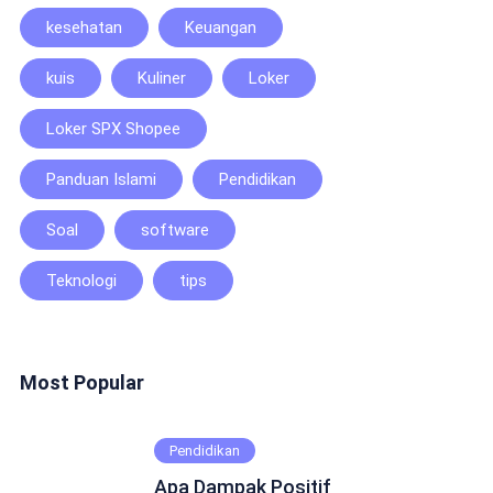
kesehatan
Keuangan
kuis
Kuliner
Loker
Loker SPX Shopee
Panduan Islami
Pendidikan
Soal
software
Teknologi
tips
Most Popular
Pendidikan
Apa Dampak Positif