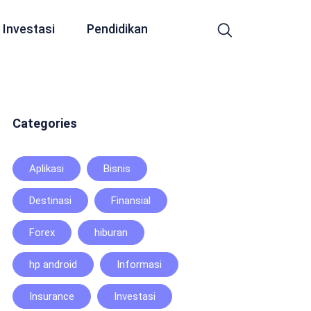
Investasi
Pendidikan
Categories
Aplikasi
Bisnis
Destinasi
Finansial
Forex
hiburan
hp android
Informasi
Insurance
Investasi