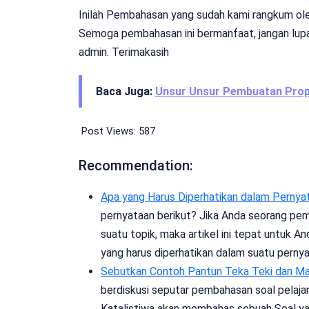
Inilah Pembahasan yang sudah kami rangkum oleh 
Semoga pembahasan ini bermanfaat, jangan lupa
admin. Terimakasih
Baca Juga:
Unsur Unsur Pembuatan Prop
Post Views:
587
Recommendation:
Apa yang Harus Diperhatikan dalam Pernya
pernyataan berikut? Jika Anda seorang pe
suatu topik, maka artikel ini tepat untuk An
yang harus diperhatikan dalam suatu perny
Sebutkan Contoh Pantun Teka Teki dan M
berdiskusi seputar pembahasan soal pelajara
Katalistiwa akan membahas sebuah Soal yan