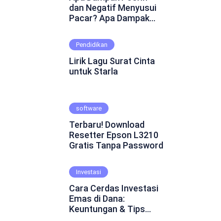
dan Negatif Menyusui
Pacar? Apa Dampak
Positif dan Negatif
Menyusui Pacar?
Pendidikan
Mungkin ini adalah
pertanyaan yang
Lirik Lagu Surat Cinta
muncul dalam
untuk Starla
benakmu. Menyusui
pacar merupakan
fenomena yang cukup
software
kontroversial dalam
hubungan asmara.
Terbaru! Download
Beberapa orang
Resetter Epson L3210
percaya bahwa
Gratis Tanpa Password
menyusui pacar dapat
mempererat ikatan
emosional dan
Investasi
menghadirkan
Cara Cerdas Investasi
keintiman yang lebih
Emas di Dana:
dalam. Namun, ada juga
Keuntungan & Tips
yang skeptis dan
Praktis