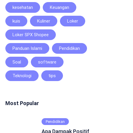
kesehatan
Keuangan
kuis
Kuliner
Loker
Loker SPX Shopee
Panduan Islami
Pendidikan
Soal
software
Teknologi
tips
Most Popular
Pendidikan
Apa Dampak Positif