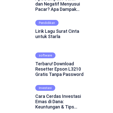
dan Negatif Menyusui
Pacar? Apa Dampak
Positif dan Negatif
Menyusui Pacar?
Pendidikan
Mungkin ini adalah
pertanyaan yang
Lirik Lagu Surat Cinta
muncul dalam
untuk Starla
benakmu. Menyusui
pacar merupakan
fenomena yang cukup
software
kontroversial dalam
hubungan asmara.
Terbaru! Download
Beberapa orang
Resetter Epson L3210
percaya bahwa
Gratis Tanpa Password
menyusui pacar dapat
mempererat ikatan
emosional dan
Investasi
menghadirkan
Cara Cerdas Investasi
keintiman yang lebih
Emas di Dana:
dalam. Namun, ada juga
Keuntungan & Tips
yang skeptis dan
Praktis