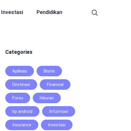
Investasi
Pendidikan
Categories
Aplikasi
Bisnis
Destinasi
Finansial
Forex
hiburan
hp android
Informasi
Insurance
Investasi