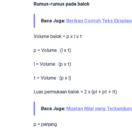
Rumus-rumus pada balok
Baca Juga:
Berikan Contoh Teks Eksplan
Volume balok = p x l x t
p = Volume : (l x t)
l = Volume : (p x t)
t = Volume : (p x l)
Luas permukaan balok = 2 x (pl + pt + lt)
Baca Juga:
Muatan Nilai yang Terkandun
p = panjang