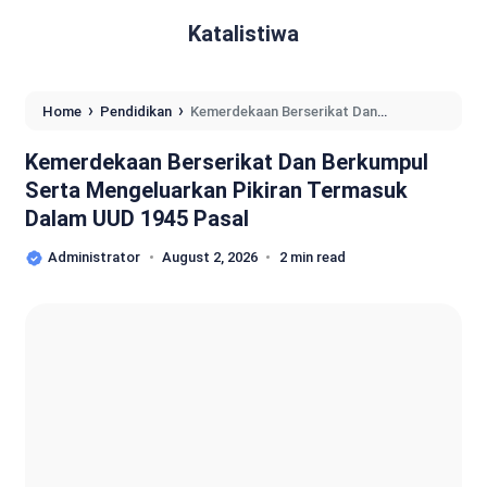
Katalistiwa
›
›
Home
Pendidikan
Kemerdekaan Berserikat Dan
Berkumpul Serta Mengeluarkan Pikiran Termasuk Dalam UUD
1945 Pasal
Kemerdekaan Berserikat Dan Berkumpul
Serta Mengeluarkan Pikiran Termasuk
Dalam UUD 1945 Pasal
Administrator
August 2, 2026
2 min read