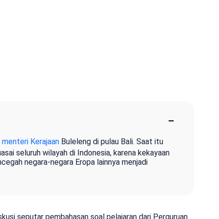
−
a menteri
Kerajaan
Buleleng di pulau Bali. Saat itu
sai seluruh wilayah di Indonesia, karena kekayaan
cegah negara-negara Eropa lainnya menjadi
iskusi seputar pembahasan soal pelajaran dari Perguruan