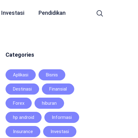
Investasi
Pendidikan
Categories
Aplikasi
Bisnis
Destinasi
Finansial
Forex
hiburan
hp android
Informasi
Insurance
Investasi