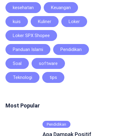
kesehatan
Keuangan
kuis
Kuliner
Loker
Loker SPX Shopee
Panduan Islami
Pendidikan
Soal
software
Teknologi
tips
Most Popular
Pendidikan
Apa Dampak Positif