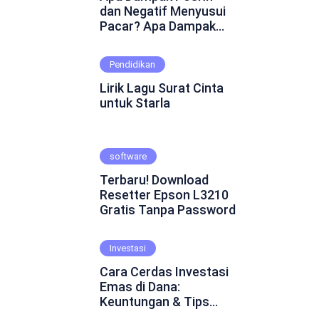
dan Negatif Menyusui
Pacar? Apa Dampak
Positif dan Negatif
Menyusui Pacar?
Pendidikan
Mungkin ini adalah
pertanyaan yang
Lirik Lagu Surat Cinta
muncul dalam
untuk Starla
benakmu. Menyusui
pacar merupakan
fenomena yang cukup
software
kontroversial dalam
hubungan asmara.
Terbaru! Download
Beberapa orang
Resetter Epson L3210
percaya bahwa
Gratis Tanpa Password
menyusui pacar dapat
mempererat ikatan
emosional dan
Investasi
menghadirkan
Cara Cerdas Investasi
keintiman yang lebih
Emas di Dana:
dalam. Namun, ada juga
Keuntungan & Tips
yang skeptis dan
Praktis