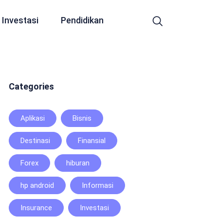
Investasi
Pendidikan
Categories
Aplikasi
Bisnis
Destinasi
Finansial
Forex
hiburan
hp android
Informasi
Insurance
Investasi