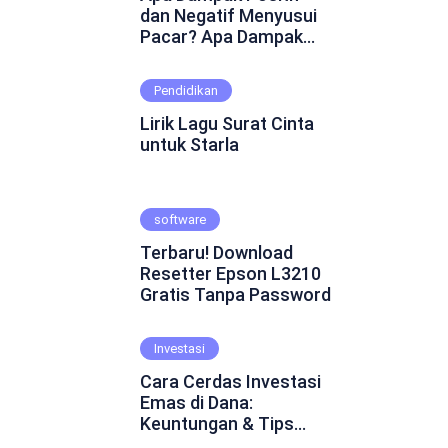
dan Negatif Menyusui
Pacar? Apa Dampak
Positif dan Negatif
Menyusui Pacar?
Pendidikan
Mungkin ini adalah
pertanyaan yang
Lirik Lagu Surat Cinta
muncul dalam
untuk Starla
benakmu. Menyusui
pacar merupakan
fenomena yang cukup
software
kontroversial dalam
hubungan asmara.
Terbaru! Download
Beberapa orang
Resetter Epson L3210
percaya bahwa
Gratis Tanpa Password
menyusui pacar dapat
mempererat ikatan
emosional dan
Investasi
menghadirkan
Cara Cerdas Investasi
keintiman yang lebih
Emas di Dana:
dalam. Namun, ada juga
Keuntungan & Tips
yang skeptis dan
Praktis