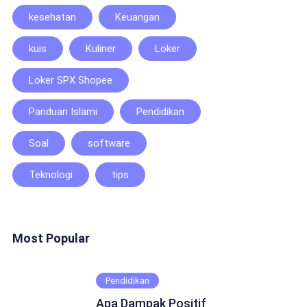
kesehatan
Keuangan
kuis
Kuliner
Loker
Loker SPX Shopee
Panduan Islami
Pendidikan
Soal
software
Teknologi
tips
Most Popular
Pendidikan
Apa Dampak Positif