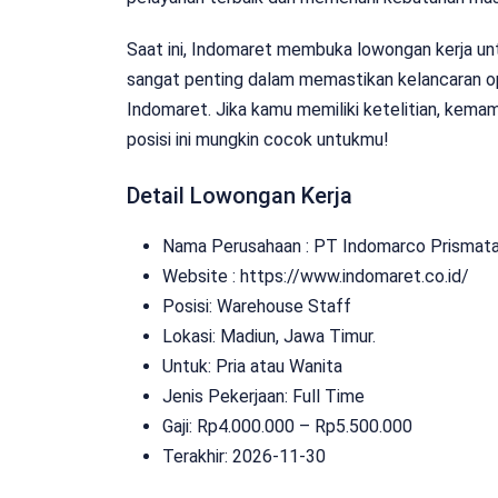
Saat ini, Indomaret membuka lowongan kerja untu
sangat penting dalam memastikan kelancaran op
Indomaret. Jika kamu memiliki ketelitian, kemam
posisi ini mungkin cocok untukmu!
Detail Lowongan Kerja
Nama Perusahaan :
PT Indomarco Prismat
Website :
https://www.indomaret.co.id/
Posisi: Warehouse Staff
Lokasi: Madiun, Jawa Timur.
Untuk: Pria atau Wanita
Jenis Pekerjaan:
Full Time
Gaji: Rp
4.000.000
– Rp
5.500.000
Terakhir: 2026-11-30