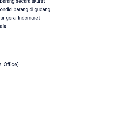
barang secara akurat
ndisi barang di gudang
ai-gerai Indomaret
ala
 Office)