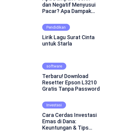
dan Negatif Menyusui
Pacar? Apa Dampak
Positif dan Negatif
Menyusui Pacar?
Pendidikan
Mungkin ini adalah
pertanyaan yang
Lirik Lagu Surat Cinta
muncul dalam
untuk Starla
benakmu. Menyusui
pacar merupakan
fenomena yang cukup
software
kontroversial dalam
hubungan asmara.
Terbaru! Download
Beberapa orang
Resetter Epson L3210
percaya bahwa
Gratis Tanpa Password
menyusui pacar dapat
mempererat ikatan
emosional dan
Investasi
menghadirkan
Cara Cerdas Investasi
keintiman yang lebih
Emas di Dana:
dalam. Namun, ada juga
Keuntungan & Tips
yang skeptis dan
Praktis