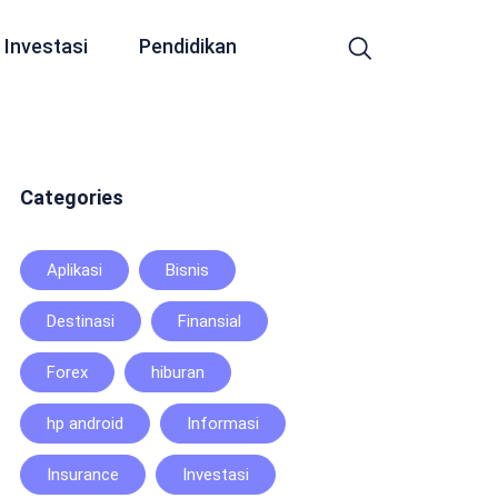
Investasi
Pendidikan
Categories
Aplikasi
Bisnis
Destinasi
Finansial
Forex
hiburan
hp android
Informasi
Insurance
Investasi