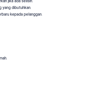
n jika ada selisih.
 yang dibutuhkan.
rbaru kepada pelanggan.
mah.