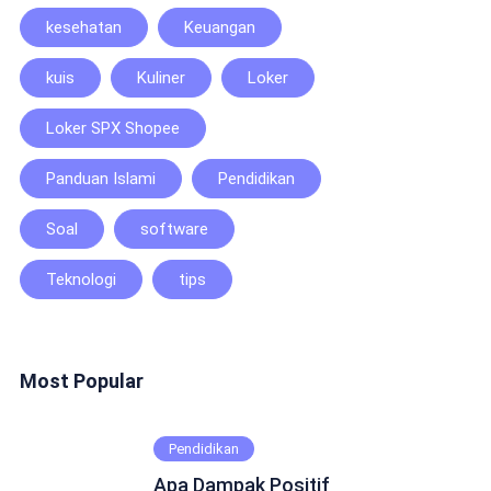
kesehatan
Keuangan
kuis
Kuliner
Loker
Loker SPX Shopee
Panduan Islami
Pendidikan
Soal
software
Teknologi
tips
Most Popular
Pendidikan
Apa Dampak Positif