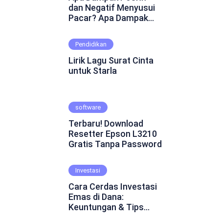
dan Negatif Menyusui
Pacar? Apa Dampak
Positif dan Negatif
Menyusui Pacar?
Pendidikan
Mungkin ini adalah
pertanyaan yang
Lirik Lagu Surat Cinta
muncul dalam
untuk Starla
benakmu. Menyusui
pacar merupakan
fenomena yang cukup
software
kontroversial dalam
hubungan asmara.
Terbaru! Download
Beberapa orang
Resetter Epson L3210
percaya bahwa
Gratis Tanpa Password
menyusui pacar dapat
mempererat ikatan
emosional dan
Investasi
menghadirkan
Cara Cerdas Investasi
keintiman yang lebih
Emas di Dana:
dalam. Namun, ada juga
Keuntungan & Tips
yang skeptis dan
Praktis