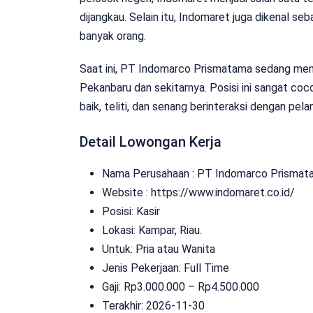
dijangkau. Selain itu, Indomaret juga dikenal 
banyak orang.
Saat ini, PT Indomarco Prismatama sedang memb
Pekanbaru dan sekitarnya. Posisi ini sangat c
baik, teliti, dan senang berinteraksi dengan pel
Detail Lowongan Kerja
Nama Perusahaan :
PT Indomarco Prismat
Website :
https://www.indomaret.co.id/
Posisi: Kasir
Lokasi: Kampar, Riau.
Untuk: Pria atau Wanita
Jenis Pekerjaan:
Full Time
Gaji: Rp
3.000.000
– Rp
4.500.000
Terakhir: 2026-11-30