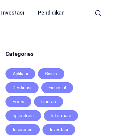
Investasi
Pendidikan
Categories
Aplikasi
Bisnis
Destinasi
Finansial
Forex
hiburan
hp android
Informasi
Insurance
Investasi