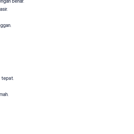
ngan benar.
sir.
nggan.
tepat.
mah.