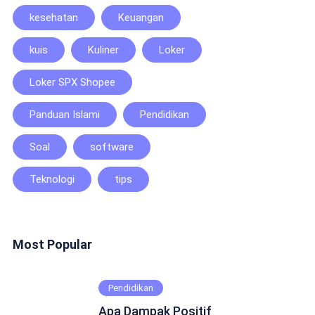
kesehatan
Keuangan
kuis
Kuliner
Loker
Loker SPX Shopee
Panduan Islami
Pendidikan
Soal
software
Teknologi
tips
Most Popular
Pendidikan
Apa Dampak Positif