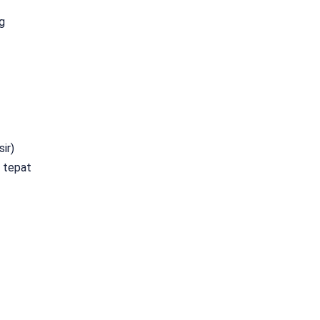
g
ir)
 tepat