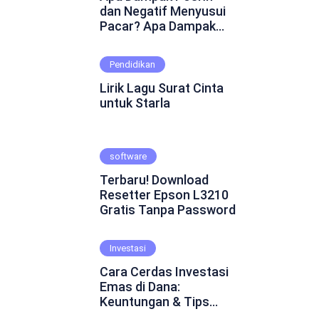
dan Negatif Menyusui
Pacar? Apa Dampak
Positif dan Negatif
Menyusui Pacar?
Pendidikan
Mungkin ini adalah
pertanyaan yang
Lirik Lagu Surat Cinta
muncul dalam
untuk Starla
benakmu. Menyusui
pacar merupakan
fenomena yang cukup
software
kontroversial dalam
hubungan asmara.
Terbaru! Download
Beberapa orang
Resetter Epson L3210
percaya bahwa
Gratis Tanpa Password
menyusui pacar dapat
mempererat ikatan
emosional dan
Investasi
menghadirkan
Cara Cerdas Investasi
keintiman yang lebih
Emas di Dana:
dalam. Namun, ada juga
Keuntungan & Tips
yang skeptis dan
Praktis