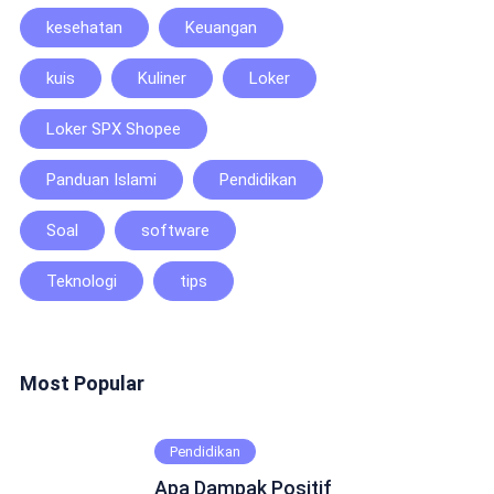
kesehatan
Keuangan
kuis
Kuliner
Loker
Loker SPX Shopee
Panduan Islami
Pendidikan
Soal
software
Teknologi
tips
Most Popular
Pendidikan
Apa Dampak Positif