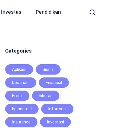
Investasi
Pendidikan
Categories
Aplikasi
Bisnis
Destinasi
Finansial
Forex
hiburan
hp android
Informasi
Insurance
Investasi