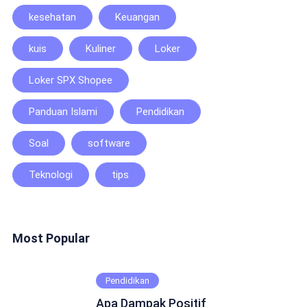
kesehatan
Keuangan
kuis
Kuliner
Loker
Loker SPX Shopee
Panduan Islami
Pendidikan
Soal
software
Teknologi
tips
Most Popular
Pendidikan
Apa Dampak Positif