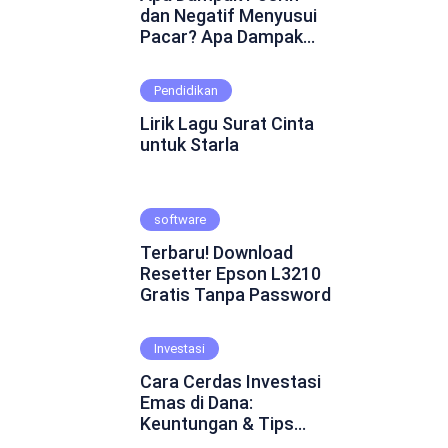
dan Negatif Menyusui
Pacar? Apa Dampak
Positif dan Negatif
Menyusui Pacar?
Pendidikan
Mungkin ini adalah
pertanyaan yang
Lirik Lagu Surat Cinta
muncul dalam
untuk Starla
benakmu. Menyusui
pacar merupakan
fenomena yang cukup
software
kontroversial dalam
hubungan asmara.
Terbaru! Download
Beberapa orang
Resetter Epson L3210
percaya bahwa
Gratis Tanpa Password
menyusui pacar dapat
mempererat ikatan
emosional dan
Investasi
menghadirkan
Cara Cerdas Investasi
keintiman yang lebih
Emas di Dana:
dalam. Namun, ada juga
Keuntungan & Tips
yang skeptis dan
Praktis