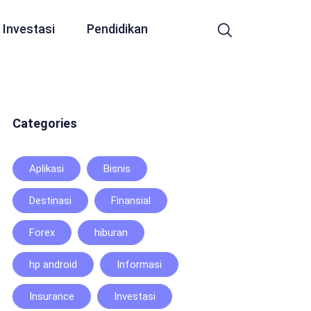
Investasi
Pendidikan
Categories
Aplikasi
Bisnis
Destinasi
Finansial
Forex
hiburan
hp android
Informasi
Insurance
Investasi