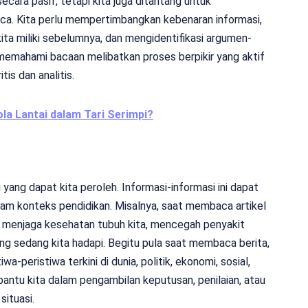
cara pasif, tetapi kita juga ditantang untuk
aca. Kita perlu mempertimbangkan kebenaran informasi,
a miliki sebelumnya, dan mengidentifikasi argumen-
emahami bacaan melibatkan proses berpikir yang aktif
is dan analitis.
la Lantai dalam Tari Serimpi?
yang dapat kita peroleh. Informasi-informasi ini dapat
lam konteks pendidikan. Misalnya, saat membaca artikel
a menjaga kesehatan tubuh kita, mencegah penyakit
g sedang kita hadapi. Begitu pula saat membaca berita,
-peristiwa terkini di dunia, politik, ekonomi, sosial,
bantu kita dalam pengambilan keputusan, penilaian, atau
situasi.