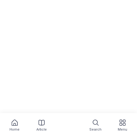
Home
Article
Search
Menu
Most Popular