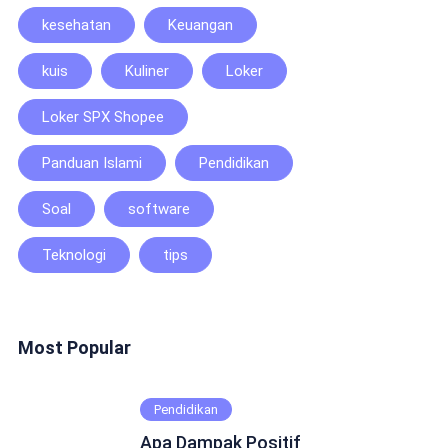
kesehatan
Keuangan
kuis
Kuliner
Loker
Loker SPX Shopee
Panduan Islami
Pendidikan
Soal
software
Teknologi
tips
Most Popular
Pendidikan
Apa Dampak Positif