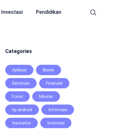
Investasi
Pendidikan
Categories
Aplikasi
Bisnis
Destinasi
Finansial
Forex
hiburan
hp android
Informasi
Insurance
Investasi