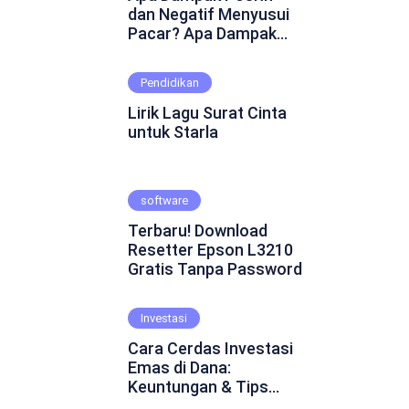
dan Negatif Menyusui
Pacar? Apa Dampak
Positif dan Negatif
Menyusui Pacar?
Pendidikan
Mungkin ini adalah
pertanyaan yang
Lirik Lagu Surat Cinta
muncul dalam
untuk Starla
benakmu. Menyusui
pacar merupakan
fenomena yang cukup
software
kontroversial dalam
hubungan asmara.
Terbaru! Download
Beberapa orang
Resetter Epson L3210
percaya bahwa
Gratis Tanpa Password
menyusui pacar dapat
mempererat ikatan
emosional dan
Investasi
menghadirkan
Cara Cerdas Investasi
keintiman yang lebih
Emas di Dana:
dalam. Namun, ada juga
Keuntungan & Tips
yang skeptis dan
Praktis