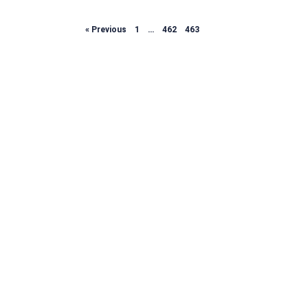
Page
Page
Page
Page
« Previous
1
…
462
463
464