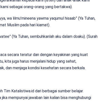
gerahkanlah kepada kami (isteri) dan anak-anak kami
h kami sebagai orang-orang yang bertakwa).
idayya, wa lilmu’mineena yawma yaqumul hisaab” (Ya Tuhan,
mat Muslim pada hari kiamat).
a’watee” (Ya Tuhan, sembuhkanlah aku dalam doaku). (Surah
ca secara teratur dan dengan keyakinan yang kuat
u, kita juga harus menjalani hidup yang sehat,
ik, dan menjaga kondisi kesehatan secara berkala.
Tim Katalistiwa.id dari berbagai sumber belajar.
 jika mempunyai jawaban lain kalian bisa menghubungi