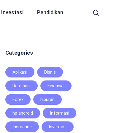
Investasi
Pendidikan
Categories
Aplikasi
Bisnis
Destinasi
Finansial
Forex
hiburan
hp android
Informasi
Insurance
Investasi