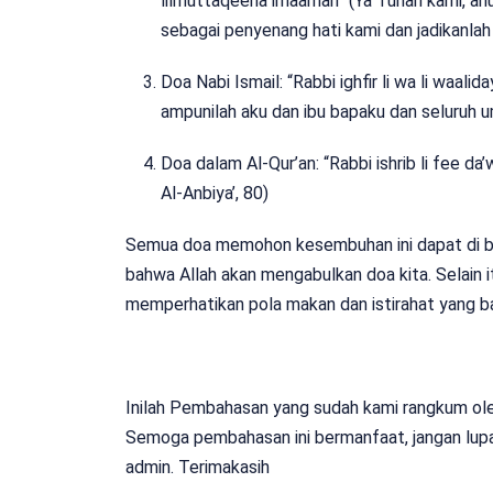
lilmuttaqeena imaaman” (Ya Tuhan kami, anu
sebagai penyenang hati kami dan jadikanla
Doa Nabi Ismail: “Rabbi ighfir li wa li waal
ampunilah aku dan ibu bapaku dan seluruh u
Doa dalam Al-Qur’an: “Rabbi ishrib li fee d
Al-Anbiya’, 80)
Semua doa memohon kesembuhan ini dapat di ba
bahwa Allah akan mengabulkan doa kita. Selain it
memperhatikan pola makan dan istirahat yang ba
Inilah Pembahasan yang sudah kami rangkum oleh 
Semoga pembahasan ini bermanfaat, jangan lupa
admin. Terimakasih