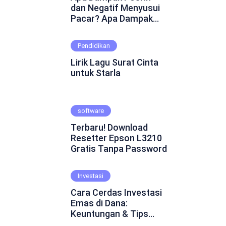
dan Negatif Menyusui
Pacar? Apa Dampak
Positif dan Negatif
Menyusui Pacar?
Pendidikan
Mungkin ini adalah
pertanyaan yang
Lirik Lagu Surat Cinta
muncul dalam
untuk Starla
benakmu. Menyusui
pacar merupakan
fenomena yang cukup
software
kontroversial dalam
hubungan asmara.
Terbaru! Download
Beberapa orang
Resetter Epson L3210
percaya bahwa
Gratis Tanpa Password
menyusui pacar dapat
mempererat ikatan
emosional dan
Investasi
menghadirkan
Cara Cerdas Investasi
keintiman yang lebih
Emas di Dana:
dalam. Namun, ada juga
Keuntungan & Tips
yang skeptis dan
Praktis