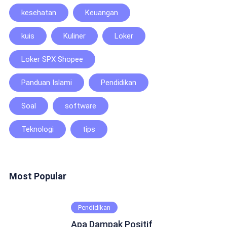
kesehatan
Keuangan
kuis
Kuliner
Loker
Loker SPX Shopee
Panduan Islami
Pendidikan
Soal
software
Teknologi
tips
Most Popular
Pendidikan
Apa Dampak Positif