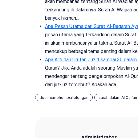
akan membahas tentang Surah Al Waqiah ay
terkandung di dalamnya. Surah Al Waqiah ad
banyak hikmah…
Apa Pesan Utama dari Surat Al-Baqarah Ay
pesan utama yang terkandung dalam Surat 
ini akan membahasnya untukmu. Surat Al-B
mencakup berbagai tema penting dalam ke
Apa Arti dan Urutan Juz 1 sampai 30 dalam
Quran? Jika Anda adalah seorang Muslim y
mendengar tentang pengelompokan Al-Quran
dari juz-juz tersebut? Apakah ada…
doa memohon pertolongan
surah dalam Al Qur'an
administrator
administrator