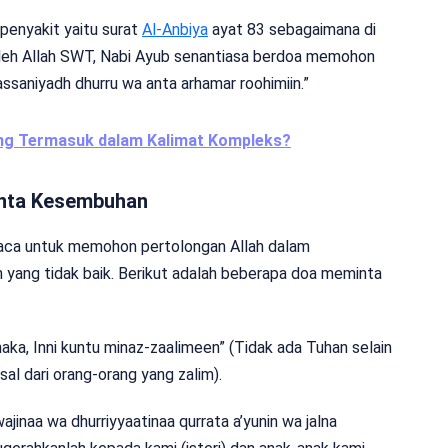
penyakit yaitu surat
Al-Anbiya
ayat 83 sebagaimana di
t oleh Allah SWT, Nabi Ayub senantiasa berdoa memohon
ssaniyadh dhurru wa anta arhamar roohimiin.”
ang Termasuk dalam Kalimat Kompleks?
inta Kesembuhan
aca untuk memohon pertolongan Allah dalam
yang tidak baik. Berikut adalah beberapa doa meminta
anaka, Inni kuntu minaz-zaalimeen” (Tidak ada Tuhan selain
l dari orang-orang yang zalim).
inaa wa dhurriyyaatinaa qurrata a’yunin wa jalna