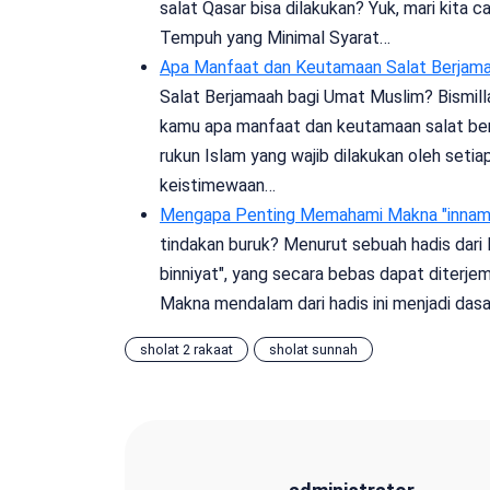
salat Qasar bisa dilakukan? Yuk, mari kita c
Tempuh yang Minimal Syarat…
Apa Manfaat dan Keutamaan Salat Berjam
Salat Berjamaah bagi Umat Muslim? Bismil
kamu apa manfaat dan keutamaan salat ber
rukun Islam yang wajib dilakukan oleh seti
keistimewaan…
Mengapa Penting Memahami Makna "innam
tindakan buruk? Menurut sebuah hadis dar
binniyat", yang secara bebas dapat diterje
Makna mendalam dari hadis ini menjadi dasa
sholat 2 rakaat
sholat sunnah
administrator