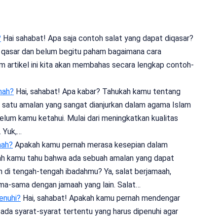
?
Hai sahabat! Apa saja contoh salat yang dapat diqasar?
at qasar dan belum begitu paham bagaimana cara
am artikel ini kita akan membahas secara lengkap contoh-
nah?
Hai, sahabat! Apa kabar? Tahukah kamu tentang
 satu amalan yang sangat dianjurkan dalam agama Islam
elum kamu ketahui. Mulai dari meningkatkan kualitas
. Yuk,…
aah?
Apakah kamu pernah merasa kesepian dalam
pakah kamu tahu bahwa ada sebuah amalan yang dapat
di tengah-tengah ibadahmu? Ya, salat berjamaah,
ma-sama dengan jamaah yang lain. Salat…
enuhi?
Hai, sahabat! Apakah kamu pernah mendengar
da syarat-syarat tertentu yang harus dipenuhi agar