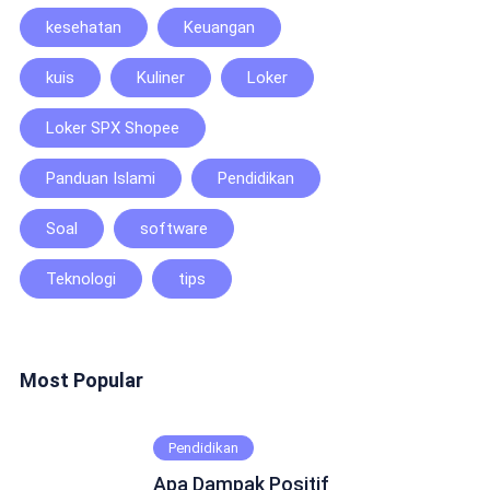
kesehatan
Keuangan
kuis
Kuliner
Loker
Loker SPX Shopee
Panduan Islami
Pendidikan
Soal
software
Teknologi
tips
Most Popular
Pendidikan
Apa Dampak Positif