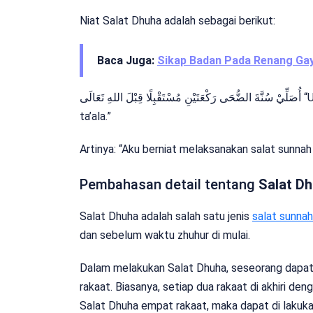
Niat Salat Dhuha adalah sebagai berikut:
Baca Juga:
Sikap Badan Pada Renang Ga
أُصَلِّيْ سُنَّةَ الضُّحَى رَكْعَتَيْنِ مُسْتَقْبِلًا قِبْلَ اللهِ تَعَالَى “Ushalli sunnatal dhuhaa rak’ataini mustaqbilan qiblahtillahi
ta’ala.”
Artinya: “Aku berniat melaksanakan salat sunnah
Pembahasan detail tentang
Salat D
Salat Dhuha adalah salah satu jenis
salat sunnah
dan sebelum waktu zhuhur di mulai.
Dalam melakukan Salat Dhuha, seseorang dapat
rakaat. Biasanya, setiap dua rakaat di akhiri de
Salat Dhuha empat rakaat, maka dapat di lakukan