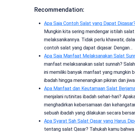
Recommendation:
Apa Saja Contoh Salat yang Dapat Diqasar
Mungkin kita sering mendengar istilah sal
melaksanikannya. Tidak perlu khawatir, dal
contoh salat yang dapat diqasar. Dengan…
Apa Saja Manfaat Melaksanakan Salat Sun
manfaat melaksanakan salat sunnah? Salah
ini memiliki banyak manfaat yang mungkin b
ibadah hingga menenangkan pikiran dan jiwa
Apa Manfaat dan Keutamaan Salat Berjam
menjalani rutinitas ibadah sehari-hari? A
menghadirkan kebersamaan dan kehangatan 
sebuah ibadah yang dilakukan secara bersa
Apa Syarat Sah Salat Qasar yang Harus Dip
tentang salat Qasar? Tahukah kamu bahwa a