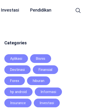
Investasi
Pendidikan
Categories
Aplikasi
Bisnis
Destinasi
Finansial
Forex
hiburan
hp android
Informasi
Insurance
Investasi