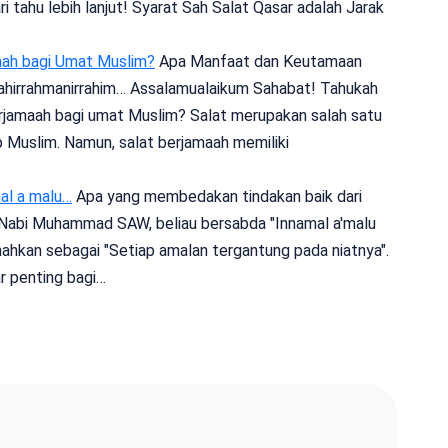
ari tahu lebih lanjut! Syarat Sah Salat Qasar adalah Jarak
aah bagi Umat Muslim?
Apa Manfaat dan Keutamaan
lahirrahmanirrahim… Assalamualaikum Sahabat! Tahukah
jamaah bagi umat Muslim? Salat merupakan salah satu
ap Muslim. Namun, salat berjamaah memiliki
al a malu…
Apa yang membedakan tindakan baik dari
i Nabi Muhammad SAW, beliau bersabda "Innamal a'malu
mahkan sebagai "Setiap amalan tergantung pada niatnya".
r penting bagi…