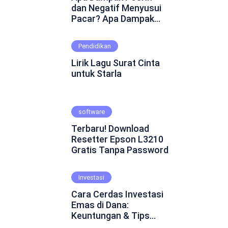
dan Negatif Menyusui
Pacar? Apa Dampak
Positif dan Negatif
Menyusui Pacar?
Pendidikan
Mungkin ini adalah
pertanyaan yang
Lirik Lagu Surat Cinta
muncul dalam
untuk Starla
benakmu. Menyusui
pacar merupakan
fenomena yang cukup
software
kontroversial dalam
hubungan asmara.
Terbaru! Download
Beberapa orang
Resetter Epson L3210
percaya bahwa
Gratis Tanpa Password
menyusui pacar dapat
mempererat ikatan
emosional dan
Investasi
menghadirkan
Cara Cerdas Investasi
keintiman yang lebih
Emas di Dana:
dalam. Namun, ada juga
Keuntungan & Tips
yang skeptis dan
Praktis