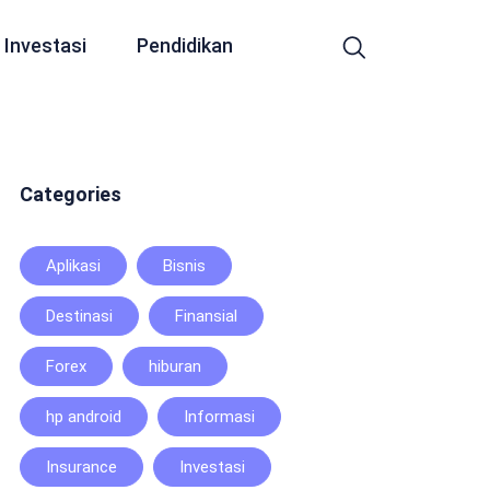
Investasi
Pendidikan
Categories
Aplikasi
Bisnis
Destinasi
Finansial
Forex
hiburan
hp android
Informasi
Insurance
Investasi