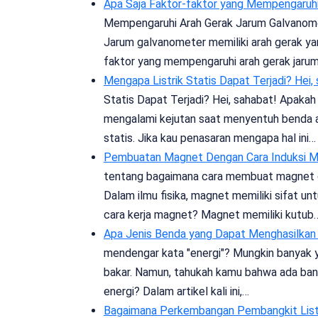
Apa Saja Faktor-faktor yang Mempengaruh
Mempengaruhi Arah Gerak Jarum Galvanome
Jarum galvanometer memiliki arah gerak ya
faktor yang mempengaruhi arah gerak jaru
Mengapa Listrik Statis Dapat Terjadi? Hei,
Statis Dapat Terjadi? Hei, sahabat! Apakah 
mengalami kejutan saat menyentuh benda ata
statis. Jika kau penasaran mengapa hal ini…
Pembuatan Magnet Dengan Cara Induksi M
tentang bagaimana cara membuat magnet de
Dalam ilmu fisika, magnet memiliki sifat u
cara kerja magnet? Magnet memiliki kutub
Apa Jenis Benda yang Dapat Menghasilkan 
mendengar kata "energi"? Mungkin banyak yan
bakar. Namun, tahukah kamu bahwa ada bany
energi? Dalam artikel kali ini,…
Bagaimana Perkembangan Pembangkit Listr