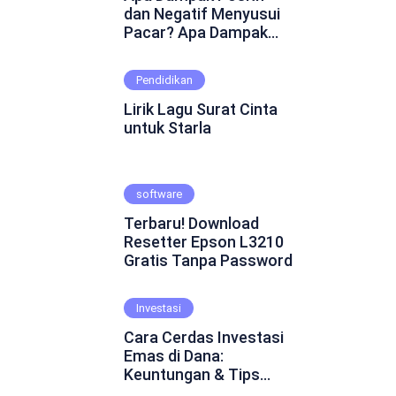
dan Negatif Menyusui
Pacar? Apa Dampak
Positif dan Negatif
Menyusui Pacar?
Pendidikan
Mungkin ini adalah
pertanyaan yang
Lirik Lagu Surat Cinta
muncul dalam
untuk Starla
benakmu. Menyusui
pacar merupakan
fenomena yang cukup
software
kontroversial dalam
hubungan asmara.
Terbaru! Download
Beberapa orang
Resetter Epson L3210
percaya bahwa
Gratis Tanpa Password
menyusui pacar dapat
mempererat ikatan
emosional dan
Investasi
menghadirkan
Cara Cerdas Investasi
keintiman yang lebih
Emas di Dana:
dalam. Namun, ada juga
Keuntungan & Tips
yang skeptis dan
Praktis