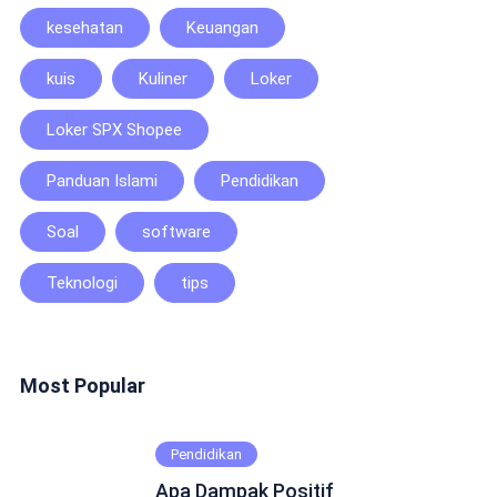
kesehatan
Keuangan
kuis
Kuliner
Loker
Loker SPX Shopee
Panduan Islami
Pendidikan
Soal
software
Teknologi
tips
Most Popular
Pendidikan
Apa Dampak Positif