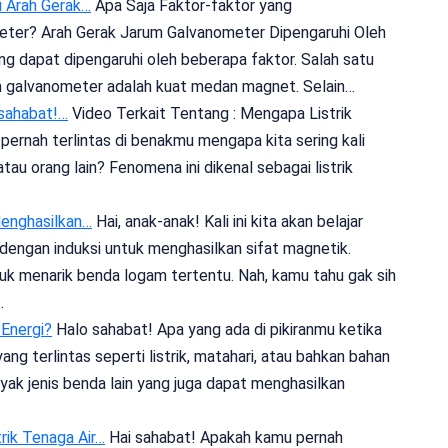
i Arah Gerak…
Apa Saja Faktor-faktor yang
ter? Arah Gerak Jarum Galvanometer Dipengaruhi Oleh
ng dapat dipengaruhi oleh beberapa faktor. Salah satu
m galvanometer adalah kuat medan magnet. Selain…
 sahabat!…
Video Terkait Tentang : Mengapa Listrik
pernah terlintas di benakmu mengapa kita sering kali
u orang lain? Fenomena ini dikenal sebagai listrik
enghasilkan…
Hai, anak-anak! Kali ini kita akan belajar
ngan induksi untuk menghasilkan sifat magnetik.
ntuk menarik benda logam tertentu. Nah, kamu tahu gak sih
…
Energi?
Halo sahabat! Apa yang ada di pikiranmu ketika
g terlintas seperti listrik, matahari, atau bahkan bahan
ak jenis benda lain yang juga dapat menghasilkan
ik Tenaga Air…
Hai sahabat! Apakah kamu pernah