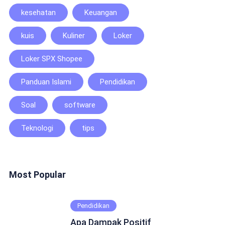
kesehatan
Keuangan
kuis
Kuliner
Loker
Loker SPX Shopee
Panduan Islami
Pendidikan
Soal
software
Teknologi
tips
Most Popular
Pendidikan
Apa Dampak Positif