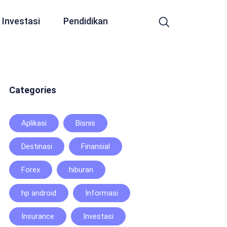
Investasi
Pendidikan
Categories
Aplikasi
Bisnis
Destinasi
Finansial
Forex
hiburan
hp android
Informasi
Insurance
Investasi