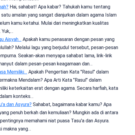
nah?
Hai, sahabat! Apa kabar? Tahukah kamu tentang
 satu amalan yang sangat dianjurkan dalam agama Islam
elum kamu ketahui. Mulai dari meningkatkan kualitas
. Yuk,…
gu Aisyah…
Apakah kamu penasaran dengan pesan yang
sulullah? Melalui lagu yang berjudul tersebut, pesan-pesan
mpurna. Seakan-akan menyapa sahabat lama, lirik-lirik
rhanyut dalam pesan-pesan keagamaan dan…
asa Memiliki…
Apakah Pengertian Kata "Rasul" dalam
ermakna Mendalam? Apa Arti Kata "Rasul" dalam
liki keterkaitan erat dengan agama. Secara harfiah, kata
, dalam konteks…
'a dan Asyura?
Sahabat, bagaimana kabar kamu? Apa
yang penuh berkah dan kemuliaan? Mungkin ada di antara
pentingnya memahami niat puasa Tasu'a dan Asyura.
ki makna yang…