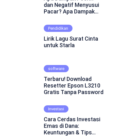
dan Negatif Menyusui
Pacar? Apa Dampak
Positif dan Negatif
Menyusui Pacar?
Pendidikan
Mungkin ini adalah
pertanyaan yang
Lirik Lagu Surat Cinta
muncul dalam
untuk Starla
benakmu. Menyusui
pacar merupakan
fenomena yang cukup
software
kontroversial dalam
hubungan asmara.
Terbaru! Download
Beberapa orang
Resetter Epson L3210
percaya bahwa
Gratis Tanpa Password
menyusui pacar dapat
mempererat ikatan
emosional dan
Investasi
menghadirkan
Cara Cerdas Investasi
keintiman yang lebih
Emas di Dana:
dalam. Namun, ada juga
Keuntungan & Tips
yang skeptis dan
Praktis