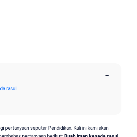
−
da rasul
gi pertanyaan seputar Pendidikan. Kali ini kami akan
membahas pertanyaan berikut:
Buah iman kepada rasul