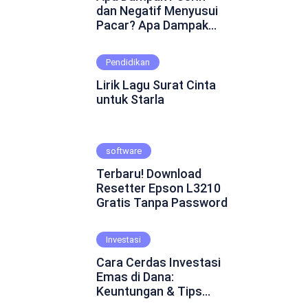
dan Negatif Menyusui
Pacar? Apa Dampak
Positif dan Negatif
Menyusui Pacar?
Pendidikan
Mungkin ini adalah
pertanyaan yang
Lirik Lagu Surat Cinta
muncul dalam
untuk Starla
benakmu. Menyusui
pacar merupakan
fenomena yang cukup
software
kontroversial dalam
hubungan asmara.
Terbaru! Download
Beberapa orang
Resetter Epson L3210
percaya bahwa
Gratis Tanpa Password
menyusui pacar dapat
mempererat ikatan
emosional dan
Investasi
menghadirkan
Cara Cerdas Investasi
keintiman yang lebih
Emas di Dana:
dalam. Namun, ada juga
Keuntungan & Tips
yang skeptis dan
Praktis