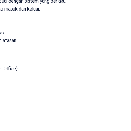
uai dengan sistem yang berlaku.
g masuk dan keluar.
ko.
h atasan.
 Office).