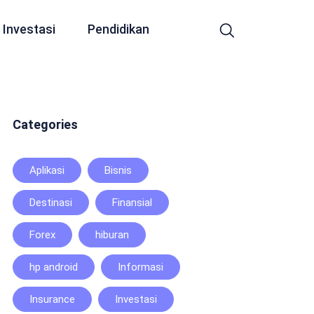
Investasi
Pendidikan
Categories
Aplikasi
Bisnis
Destinasi
Finansial
Forex
hiburan
hp android
Informasi
Insurance
Investasi