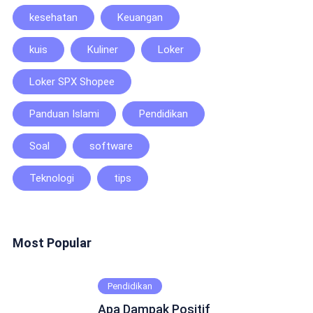
kesehatan
Keuangan
kuis
Kuliner
Loker
Loker SPX Shopee
Panduan Islami
Pendidikan
Soal
software
Teknologi
tips
Most Popular
Pendidikan
Apa Dampak Positif