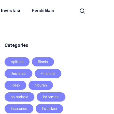
Investasi
Pendidikan
Categories
Aplikasi
Bisnis
Destinasi
Finansial
Forex
hiburan
hp android
Informasi
Insurance
Investasi