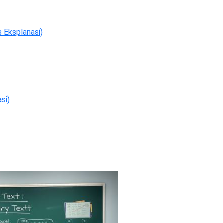
s Eksplanasi)
si)