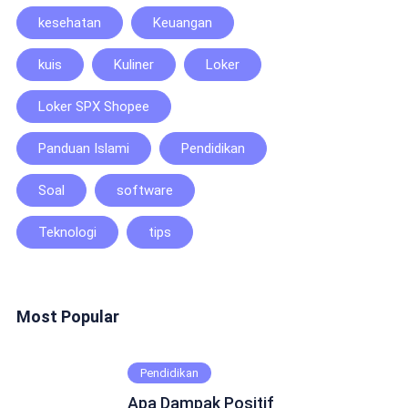
kesehatan
Keuangan
kuis
Kuliner
Loker
Loker SPX Shopee
Panduan Islami
Pendidikan
Soal
software
Teknologi
tips
Most Popular
Pendidikan
Apa Dampak Positif