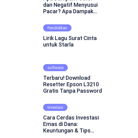
dan Negatif Menyusui
Pacar? Apa Dampak
Positif dan Negatif
Menyusui Pacar?
Pendidikan
Mungkin ini adalah
pertanyaan yang
Lirik Lagu Surat Cinta
muncul dalam
untuk Starla
benakmu. Menyusui
pacar merupakan
fenomena yang cukup
software
kontroversial dalam
hubungan asmara.
Terbaru! Download
Beberapa orang
Resetter Epson L3210
percaya bahwa
Gratis Tanpa Password
menyusui pacar dapat
mempererat ikatan
emosional dan
Investasi
menghadirkan
Cara Cerdas Investasi
keintiman yang lebih
Emas di Dana:
dalam. Namun, ada juga
Keuntungan & Tips
yang skeptis dan
Praktis