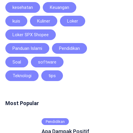
kesehatan
Keuangan
kuis
Kuliner
Loker
Loker SPX Shopee
Panduan Islami
Pendidikan
Soal
software
Teknologi
tips
Most Popular
Pendidikan
Apa Dampak Positif