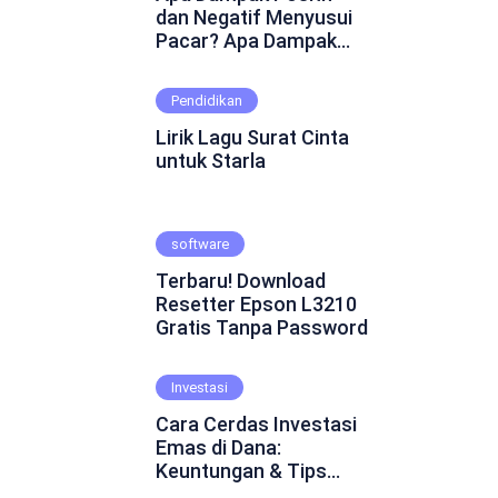
dan Negatif Menyusui
Pacar? Apa Dampak
Positif dan Negatif
Menyusui Pacar?
Pendidikan
Mungkin ini adalah
pertanyaan yang
Lirik Lagu Surat Cinta
muncul dalam
untuk Starla
benakmu. Menyusui
pacar merupakan
fenomena yang cukup
software
kontroversial dalam
hubungan asmara.
Terbaru! Download
Beberapa orang
Resetter Epson L3210
percaya bahwa
Gratis Tanpa Password
menyusui pacar dapat
mempererat ikatan
emosional dan
Investasi
menghadirkan
Cara Cerdas Investasi
keintiman yang lebih
Emas di Dana:
dalam. Namun, ada juga
Keuntungan & Tips
yang skeptis dan
Praktis