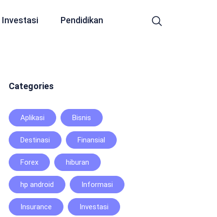
Investasi
Pendidikan
Categories
Aplikasi
Bisnis
Destinasi
Finansial
Forex
hiburan
hp android
Informasi
Insurance
Investasi