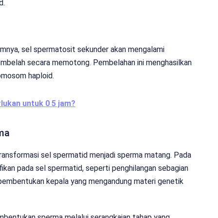
d.
mnya, sel spermatosit sekunder akan mengalami
 membelah secara memotong. Pembelahan ini menghasilkan
romosom haploid.
lukan untuk 0 5 jam?
rma
ransformasi sel spermatid menjadi sperma matang. Pada
nifikan pada sel spermatid, seperti penghilangan sebagian
n pembentukan kepala yang mengandung materi genetik
mbentukan sperma melalui serangkaian tahap yang