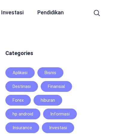
Investasi
Pendidikan
Categories
Aplikasi
Bisnis
Destinasi
Finansial
Forex
hiburan
hp android
Informasi
Insurance
Investasi