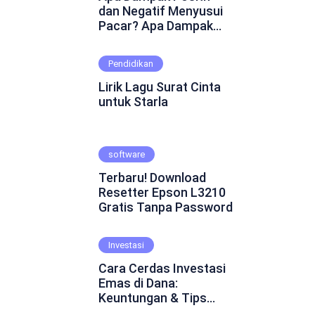
dan Negatif Menyusui
Pacar? Apa Dampak
Positif dan Negatif
Menyusui Pacar?
Pendidikan
Mungkin ini adalah
pertanyaan yang
Lirik Lagu Surat Cinta
muncul dalam
untuk Starla
benakmu. Menyusui
pacar merupakan
fenomena yang cukup
software
kontroversial dalam
hubungan asmara.
Terbaru! Download
Beberapa orang
Resetter Epson L3210
percaya bahwa
Gratis Tanpa Password
menyusui pacar dapat
mempererat ikatan
emosional dan
Investasi
menghadirkan
Cara Cerdas Investasi
keintiman yang lebih
Emas di Dana:
dalam. Namun, ada juga
Keuntungan & Tips
yang skeptis dan
Praktis