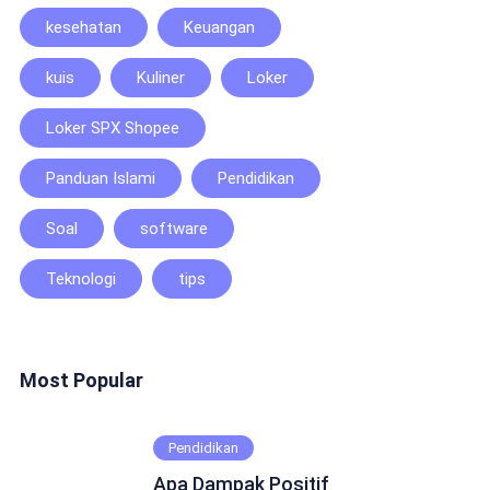
kesehatan
Keuangan
kuis
Kuliner
Loker
Loker SPX Shopee
Panduan Islami
Pendidikan
Soal
software
Teknologi
tips
Most Popular
Pendidikan
Apa Dampak Positif