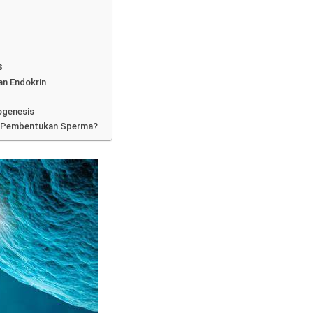
s
an Endokrin
genesis
s Pembentukan Sperma?