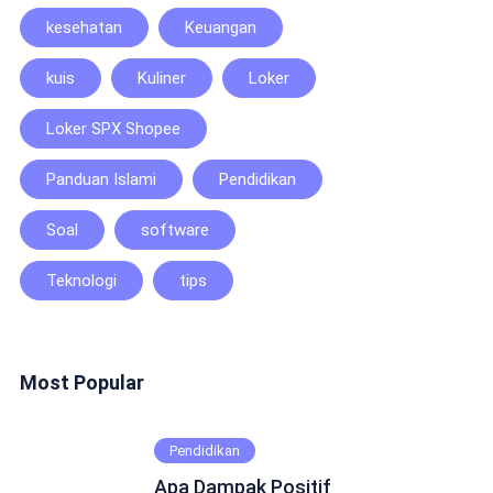
kesehatan
Keuangan
kuis
Kuliner
Loker
Loker SPX Shopee
Panduan Islami
Pendidikan
Soal
software
Teknologi
tips
Most Popular
Pendidikan
Apa Dampak Positif