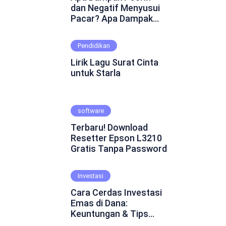
dan Negatif Menyusui
Pacar? Apa Dampak
Positif dan Negatif
Menyusui Pacar?
Pendidikan
Mungkin ini adalah
pertanyaan yang
Lirik Lagu Surat Cinta
muncul dalam
untuk Starla
benakmu. Menyusui
pacar merupakan
fenomena yang cukup
software
kontroversial dalam
hubungan asmara.
Terbaru! Download
Beberapa orang
Resetter Epson L3210
percaya bahwa
Gratis Tanpa Password
menyusui pacar dapat
mempererat ikatan
emosional dan
Investasi
menghadirkan
Cara Cerdas Investasi
keintiman yang lebih
Emas di Dana:
dalam. Namun, ada juga
Keuntungan & Tips
yang skeptis dan
Praktis