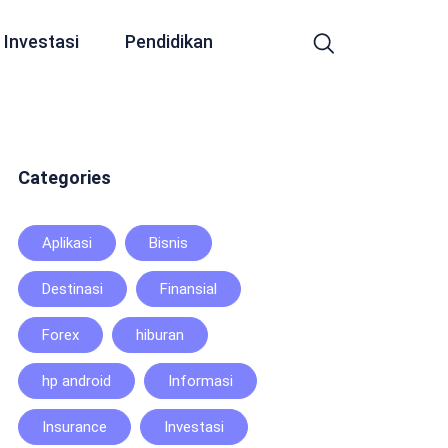
Investasi
Pendidikan
Categories
Aplikasi
Bisnis
Destinasi
Finansial
Forex
hiburan
hp android
Informasi
Insurance
Investasi