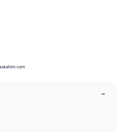
askaltim.com
−