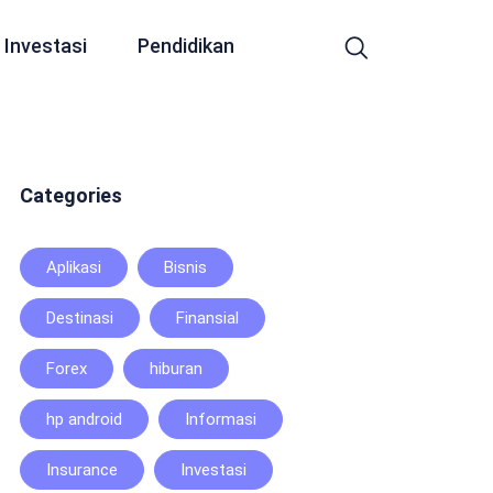
Investasi
Pendidikan
Categories
Aplikasi
Bisnis
Destinasi
Finansial
Forex
hiburan
hp android
Informasi
Insurance
Investasi