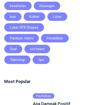
kesehatan
Keuangan
kuis
Kuliner
Loker
Loker SPX Shopee
Panduan Islami
Pendidikan
Soal
software
Teknologi
tips
Most Popular
Pendidikan
Apa Dampak Positif