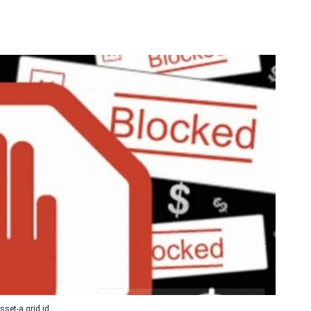
sset-a.grid.id