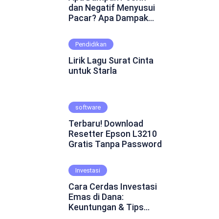
dan Negatif Menyusui
Pacar? Apa Dampak
Positif dan Negatif
Menyusui Pacar?
Pendidikan
Mungkin ini adalah
pertanyaan yang
Lirik Lagu Surat Cinta
muncul dalam
untuk Starla
benakmu. Menyusui
pacar merupakan
fenomena yang cukup
software
kontroversial dalam
hubungan asmara.
Terbaru! Download
Beberapa orang
Resetter Epson L3210
percaya bahwa
Gratis Tanpa Password
menyusui pacar dapat
mempererat ikatan
emosional dan
Investasi
menghadirkan
Cara Cerdas Investasi
keintiman yang lebih
Emas di Dana:
dalam. Namun, ada juga
Keuntungan & Tips
yang skeptis dan
Praktis