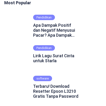
Most Popular
Pendidikan
Apa Dampak Positif
dan Negatif Menyusui
Pacar? Apa Dampak
Positif dan Negatif
Menyusui Pacar?
Pendidikan
Mungkin ini adalah
pertanyaan yang
Lirik Lagu Surat Cinta
muncul dalam
untuk Starla
benakmu. Menyusui
pacar merupakan
fenomena yang cukup
software
kontroversial dalam
hubungan asmara.
Terbaru! Download
Beberapa orang
Resetter Epson L3210
percaya bahwa
Gratis Tanpa Password
menyusui pacar dapat
mempererat ikatan