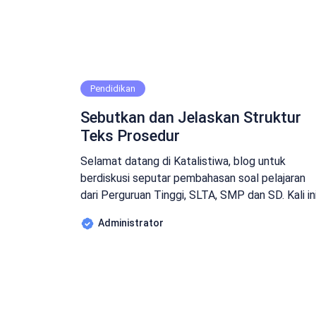
Pendidikan
Sebutkan dan Jelaskan Struktur
Teks Prosedur
Selamat datang di Katalistiwa, blog untuk
berdiskusi seputar pembahasan soal pelajaran
dari Perguruan Tinggi, SLTA, SMP dan SD. Kali in
Katalistiwa akan membahas sebuah Soal yang
Administrator
banyak di tanyakan di Ujian Sekolah,
Pertanyaannya adalah : Sebutkan dan Jelaskan
Struktur Teks Prosedur Sebutkan dan
Jelaskan Struktur Teks Prosedur Jawab :
Struktur teks […]