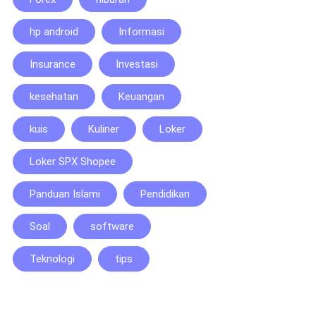
hp android
Informasi
Insurance
Investasi
kesehatan
Keuangan
kuis
Kuliner
Loker
Loker SPX Shopee
Panduan Islami
Pendidikan
Soal
software
Teknologi
tips