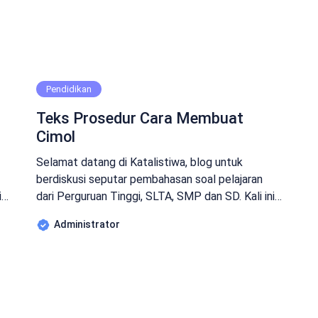
Pendidikan
Teks Prosedur Cara Membuat
Cimol
Selamat datang di Katalistiwa, blog untuk
berdiskusi seputar pembahasan soal pelajaran
i
dari Perguruan Tinggi, SLTA, SMP dan SD. Kali ini
Katalistiwa akan membahas sebuah Soal yang
Administrator
banyak di tanyakan di Ujian Sekolah,
Pertanyaannya adalah : Teks Prosedur Cara
Membuat Cimol Teks Prosedur Cara Membuat
Cimol Jawab: Bahan-bahan: 250 gram tepung
[…]