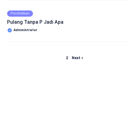
Pendidikan
Pulang Tanpa P Jadi Apa
Administrator
Page
Page
1
2
Next »