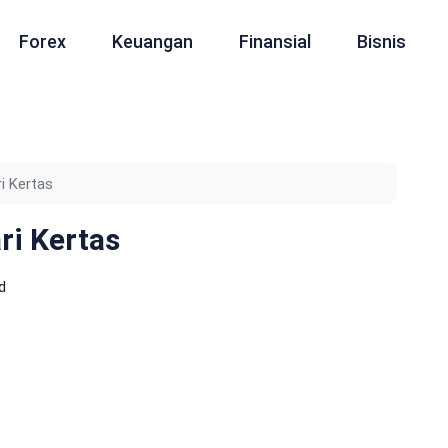
Forex
Keuangan
Finansial
Bisnis
i Kertas
i Kertas
d