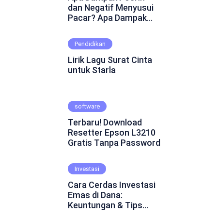
dan Negatif Menyusui
Pacar? Apa Dampak
Positif dan Negatif
Menyusui Pacar?
Pendidikan
Mungkin ini adalah
pertanyaan yang
Lirik Lagu Surat Cinta
muncul dalam
untuk Starla
benakmu. Menyusui
pacar merupakan
fenomena yang cukup
software
kontroversial dalam
hubungan asmara.
Terbaru! Download
Beberapa orang
Resetter Epson L3210
percaya bahwa
Gratis Tanpa Password
menyusui pacar dapat
mempererat ikatan
emosional dan
Investasi
menghadirkan
Cara Cerdas Investasi
keintiman yang lebih
Emas di Dana:
dalam. Namun, ada juga
Keuntungan & Tips
yang skeptis dan
Praktis