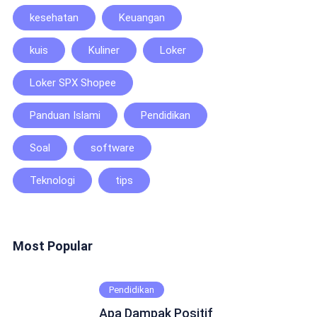
kesehatan
Keuangan
kuis
Kuliner
Loker
Loker SPX Shopee
Panduan Islami
Pendidikan
Soal
software
Teknologi
tips
Most Popular
Pendidikan
Apa Dampak Positif