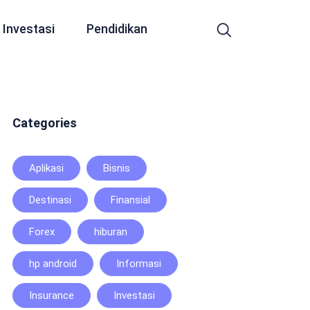
Investasi
Pendidikan
Categories
Aplikasi
Bisnis
Destinasi
Finansial
Forex
hiburan
hp android
Informasi
Insurance
Investasi