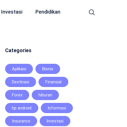
Investasi
Pendidikan
Categories
Aplikasi
Bisnis
Destinasi
Finansial
Forex
hiburan
hp android
Informasi
Insurance
Investasi