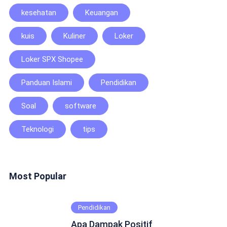
kesehatan
Keuangan
kuis
Kuliner
Loker
Loker SPX Shopee
Panduan Islami
Pendidikan
Soal
software
Teknologi
tips
Most Popular
Pendidikan
Apa Dampak Positif