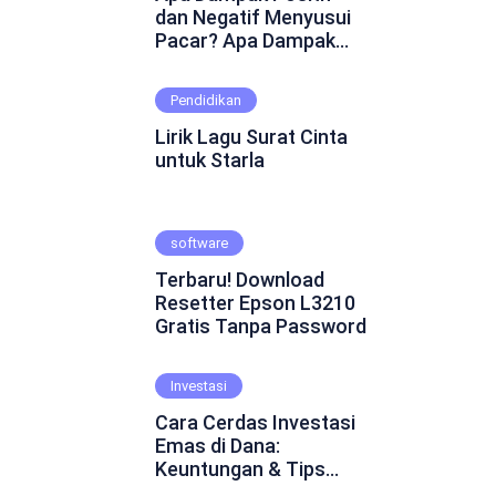
dan Negatif Menyusui
Pacar? Apa Dampak
Positif dan Negatif
Menyusui Pacar?
Pendidikan
Mungkin ini adalah
pertanyaan yang
Lirik Lagu Surat Cinta
muncul dalam
untuk Starla
benakmu. Menyusui
pacar merupakan
fenomena yang cukup
software
kontroversial dalam
hubungan asmara.
Terbaru! Download
Beberapa orang
Resetter Epson L3210
percaya bahwa
Gratis Tanpa Password
menyusui pacar dapat
mempererat ikatan
emosional dan
Investasi
menghadirkan
Cara Cerdas Investasi
keintiman yang lebih
Emas di Dana:
dalam. Namun, ada juga
Keuntungan & Tips
yang skeptis dan
Praktis