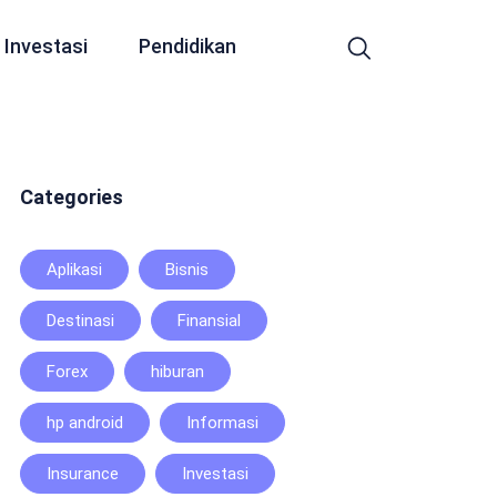
Investasi
Pendidikan
Categories
Aplikasi
Bisnis
Destinasi
Finansial
Forex
hiburan
hp android
Informasi
Insurance
Investasi