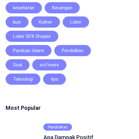
kesehatan
Keuangan
kuis
Kuliner
Loker
Loker SPX Shopee
Panduan Islami
Pendidikan
Soal
software
Teknologi
tips
Most Popular
Pendidikan
Apa Dampak Positif