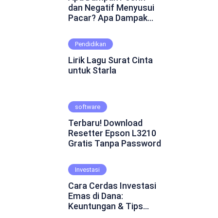
dan Negatif Menyusui
Pacar? Apa Dampak
Positif dan Negatif
Menyusui Pacar?
Pendidikan
Mungkin ini adalah
pertanyaan yang
Lirik Lagu Surat Cinta
muncul dalam
untuk Starla
benakmu. Menyusui
pacar merupakan
fenomena yang cukup
software
kontroversial dalam
hubungan asmara.
Terbaru! Download
Beberapa orang
Resetter Epson L3210
percaya bahwa
Gratis Tanpa Password
menyusui pacar dapat
mempererat ikatan
emosional dan
Investasi
menghadirkan
Cara Cerdas Investasi
keintiman yang lebih
Emas di Dana:
dalam. Namun, ada juga
Keuntungan & Tips
yang skeptis dan
Praktis